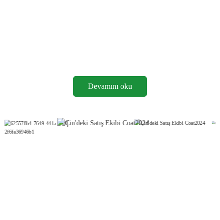
JINJI CHEMICAL®, selüloz ürünlerinin performansını ve
uygulamalarını sürekli olarak geliştirmek için çalışan uzmanlardan
oluşan özel bir ekibe sahiptir. Yeniliğe olan bu bağlılık, şirketin
rekabette önde kalmasını ve müşterilerinin değişen ihtiyaçlarını
karşılamasını sağlamıştır.
Devamını oku