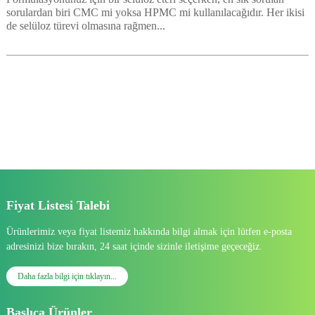
sorulardan biri CMC mi yoksa HPMC mi kullanılacağıdır. Her ikisi
de selüloz türevi olmasına rağmen...
Fiyat Listesi Talebi
Ürünlerimiz veya fiyat listemiz hakkında bilgi almak için lütfen e-posta
adresinizi bize bırakın, 24 saat içinde sizinle iletişime geçeceğiz.
Daha fazla bilgi için tıklayın...
Başlıca Ürünler