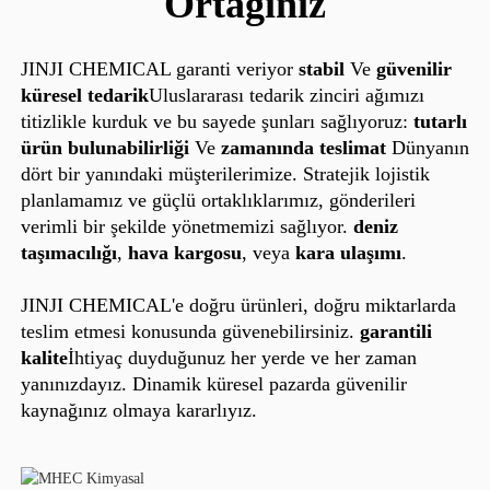
Ortağınız
JINJI CHEMICAL garanti veriyor
stabil
Ve
güvenilir
küresel tedarik
Uluslararası tedarik zinciri ağımızı
titizlikle kurduk ve bu sayede şunları sağlıyoruz:
tutarlı
ürün bulunabilirliği
Ve
zamanında teslimat
Dünyanın
dört bir yanındaki müşterilerimize. Stratejik lojistik
planlamamız ve güçlü ortaklıklarımız, gönderileri
verimli bir şekilde yönetmemizi sağlıyor.
deniz
taşımacılığı
,
hava kargosu
, veya
kara ulaşımı
.
JINJI CHEMICAL'e doğru ürünleri, doğru miktarlarda
teslim etmesi konusunda güvenebilirsiniz.
garantili
kalite
İhtiyaç duyduğunuz her yerde ve her zaman
yanınızdayız. Dinamik küresel pazarda güvenilir
kaynağınız olmaya kararlıyız.