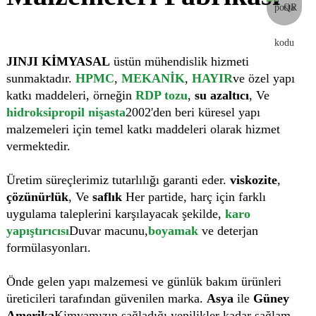
JINJI KİMYASAL
üstün mühendislik hizmeti
sunmaktadır.
HPMC
,
MEKANİK
,
HAYIR
ve özel yapı
katkı maddeleri, örneğin
RDP tozu
,
su azaltıcı
, Ve
hidroksipropil nişasta
2002'den beri küresel yapı
malzemeleri için temel katkı maddeleri olarak hizmet
vermektedir.
Üretim süreçlerimiz tutarlılığı garanti eder.
viskozite
,
çözünürlük
, Ve
saflık
Her partide, harç için farklı
uygulama taleplerini karşılayacak şekilde,
karo
yapıştırıcısı
Duvar macunu,
boyamak
ve deterjan
formülasyonları.
Önde gelen yapı malzemesi ve günlük bakım ürünleri
üreticileri tarafından güvenilen marka.
Asya
ile
Güney
Amerika
Kimyamızın sağladığı yenilikler kadar sağlam