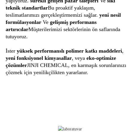
yapıyoruz.
sürekli gelişen pazar talepleri
Ve
sıkı
teknik standartlar
Bu proaktif yaklaşım,
teslimatlarımızı gerçekleştirmemizi sağlar.
yeni nesil
formülasyonlar
Ve
gelişmiş performans
artırıcılar
Müşterilerimizi sektörlerinin ön saflarında
tutuyoruz.
İster
yüksek performanslı polimer katkı maddeleri
,
yeni fonksiyonel kimyasallar
, veya
eko-optimize
çözümler
JINJI CHEMICAL, en karmaşık sorunlarınızı
çözmek için yenilikçilikten yararlanır.