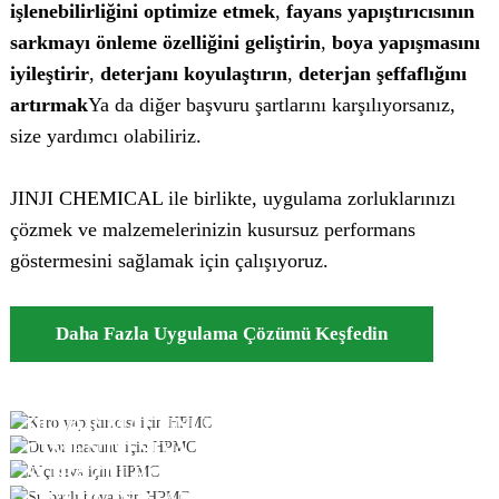
işlenebilirliğini optimize etmek
,
fayans yapıştırıcısının
sarkmayı önleme özelliğini geliştirin
,
boya yapışmasını
iyileştirir
,
deterjanı koyulaştırın
,
deterjan şeffaflığını
artırmak
Ya da diğer başvuru şartlarını karşılıyorsanız,
size yardımcı olabiliriz.
JINJI CHEMICAL ile birlikte, uygulama zorluklarınızı
çözmek ve malzemelerinizin kusursuz performans
göstermesini sağlamak için çalışıyoruz.
Daha Fazla Uygulama Çözümü Keşfedin
KARO YAPIŞTIRICISI
DUVAR MACUNU/İNCE KAPLAMA
ÇIMENTO SIVA VE ALÇI
SU BAZLI BOYA
SIVI DETERJAN