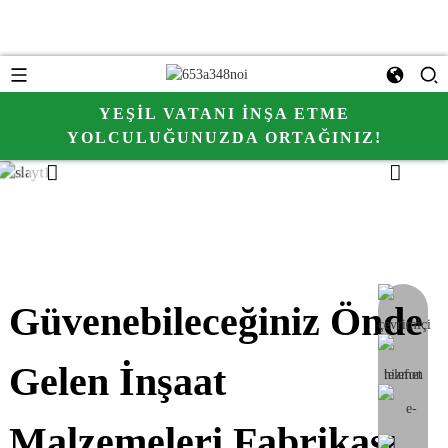
YEŞIL VATANI INŞA ETME
YOLCULUĞUNUZDA ORTAĞINIZ!
Güvenebileceğiniz Önde
çevrimiçi
Gelen İnşaat
Malzemeleri Fabrikası